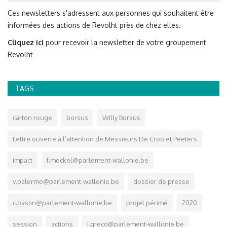
Ces newsletters s'adressent aux personnes qui souhaitent être
informées des actions de Revolht près de chez elles.
Cliquez ici
pour recevoir la newsletter de votre groupement
Revolht
TAGS
carton rouge
borsus
Willy Borsus
Lettre ouverte à l’attention de Messieurs De Croo et Peeters
impact
f.mockel@parlement-wallonie.be
v.palermo@parlement-wallonie.be
dossier de presse
c.bastin@parlement-wallonie.be
projet périmé
2020
session
actions
i.greco@parlement-wallonie.be