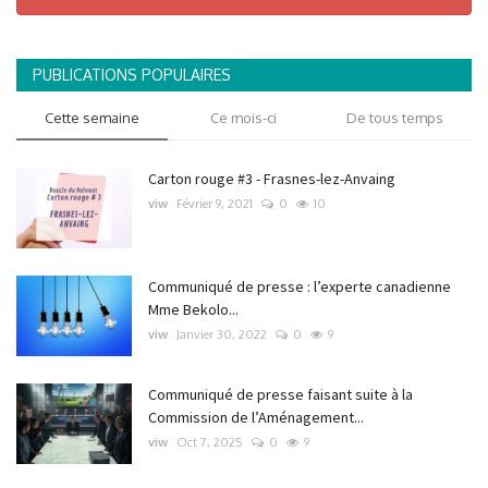
PUBLICATIONS POPULAIRES
Cette semaine
Ce mois-ci
De tous temps
Carton rouge #3 - Frasnes-lez-Anvaing
viw
Février 9, 2021
0
10
Communiqué de presse : l’experte canadienne
Mme Bekolo...
viw
Janvier 30, 2022
0
9
Communiqué de presse faisant suite à la
Commission de l’Aménagement...
viw
Oct 7, 2025
0
9