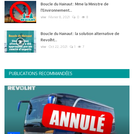
Boucle du Hainaut : Mme la Ministre de
l'Environnement...
viw
Février 8, 2021
0
8
Boucle du Hainaut : la solution alternative de
Revolht...
viw
Oct 22, 2021
1
7
PUBLICATIONS RECOMMANDÉES