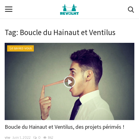
Tag:
Boucle du Hainaut et Ventilus
Revolht
Le saviez-vous
Boucle du Hainaut
Documents (membres)
Ils nous soutiennent
Media
Nous soutenir
Boucle du Hainaut et Ventilus, des projets périmés !
Membres
viw
Juin 1, 2022
0
862