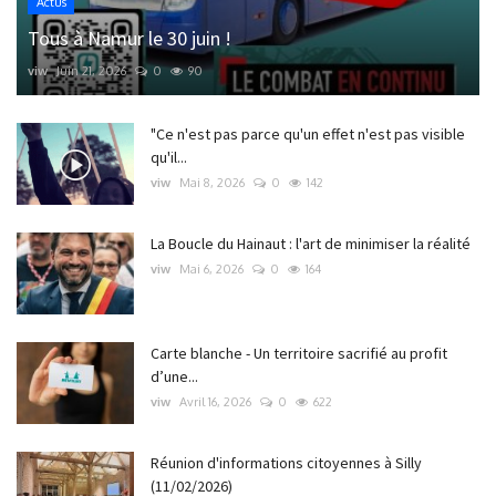
Actus
Tous à Namur le 30 juin !
viw
Juin 21, 2026
0
90
"Ce n'est pas parce qu'un effet n'est pas visible
qu'il...
viw
Mai 8, 2026
0
142
La Boucle du Hainaut : l'art de minimiser la réalité
viw
Mai 6, 2026
0
164
Carte blanche - Un territoire sacrifié au profit
d’une...
viw
Avril 16, 2026
0
622
Réunion d'informations citoyennes à Silly
(11/02/2026)