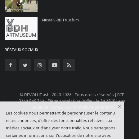
Musée V-BDH Muséum
RÉSEAUX SOCIAUX
© REVOLHT asbl 2020-2026 - Tous droits réservés | BCE
0764.849.354 - Siège social : Rue Briffeuille 34 7870 Lens
(Belgique) | Email : voir formulaire de contact
Les cookies nous permettent de personnaliser le contenu
Conférences
Conditions d'utilisation
REVOLHT asbl
et les annonces, d'offrir des fonctionnalités relatives aux
médias sociaux et d'analyser notre trafic. Nous partageons
Webmaster
certaines informations sur l'utilisation de notre site avec