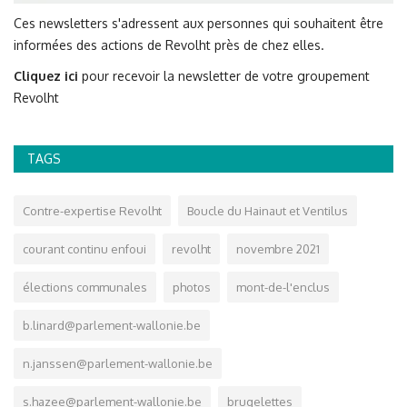
Ces newsletters s'adressent aux personnes qui souhaitent être
informées des actions de Revolht près de chez elles.
Cliquez ici
pour recevoir la newsletter de votre groupement
Revolht
TAGS
Contre-expertise Revolht
Boucle du Hainaut et Ventilus
courant continu enfoui
revolht
novembre 2021
élections communales
photos
mont-de-l'enclus
b.linard@parlement-wallonie.be
n.janssen@parlement-wallonie.be
s.hazee@parlement-wallonie.be
brugelettes