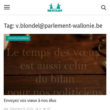
Tag:
v.blondel@parlement-wallonie.be
Revolht
Communications
Boucle du Hainaut
Documents (membres)
Ils nous soutiennent
Media
Nous soutenir
Envoyez vos vœux à nos élus
Membres
viw
Décembre 15, 2025
0
197