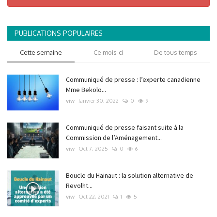
PUBLICATIONS POPULAIRES
Cette semaine
Ce mois-ci
De tous temps
Communiqué de presse : l’experte canadienne
Mme Bekolo...
viw
Janvier 30, 2022
0
9
Communiqué de presse faisant suite à la
Commission de l’Aménagement...
viw
Oct 7, 2025
0
6
Boucle du Hainaut : la solution alternative de
Revolht...
viw
Oct 22, 2021
1
5