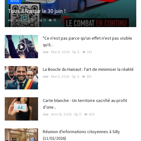
Actus
Tous à Namur le 30 juin !
viw
Juin 21, 2026
0
91
"Ce n'est pas parce qu'un effet n'est pas visible
qu'il...
viw
Mai 8, 2026
0
143
La Boucle du Hainaut : l'art de minimiser la réalité
viw
Mai 6, 2026
0
165
Carte blanche - Un territoire sacrifié au profit
d’une...
viw
Avril 16, 2026
0
624
Réunion d'informations citoyennes à Silly
(11/02/2026)