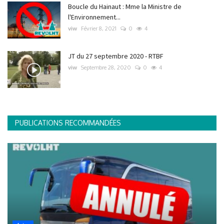
Boucle du Hainaut : Mme la Ministre de
l'Environnement...
viw
Février 8, 2021
0
4
JT du 27 septembre 2020 - RTBF
viw
Septembre 28, 2020
0
4
PUBLICATIONS RECOMMANDÉES