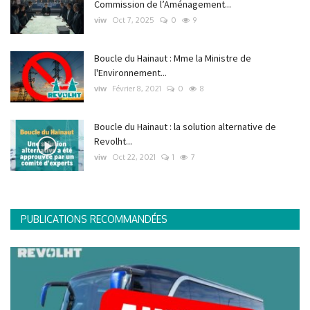
Commission de l’Aménagement...
viw
Oct 7, 2025
0
9
Boucle du Hainaut : Mme la Ministre de
l'Environnement...
viw
Février 8, 2021
0
8
Boucle du Hainaut : la solution alternative de
Revolht...
viw
Oct 22, 2021
1
7
PUBLICATIONS RECOMMANDÉES