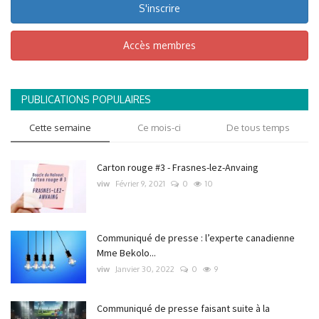
S'inscrire
Accès membres
PUBLICATIONS POPULAIRES
Cette semaine
Ce mois-ci
De tous temps
Carton rouge #3 - Frasnes-lez-Anvaing
viw
Février 9, 2021
0
10
Communiqué de presse : l’experte canadienne
Mme Bekolo...
viw
Janvier 30, 2022
0
9
Communiqué de presse faisant suite à la