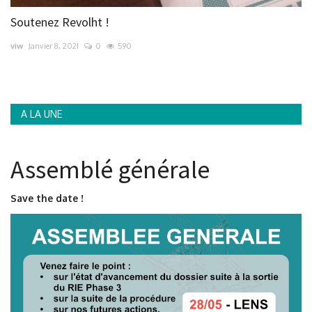
Soutenez Revolht !
viw
Janvier 8, 2021
0
590
A LA UNE
Assemblé générale
Save the date !