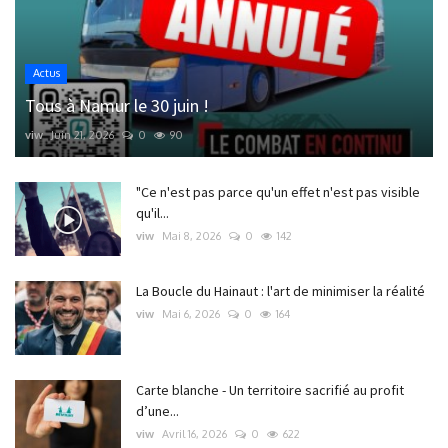
Actus
Tous à Namur le 30 juin !
viw
Juin 21, 2026
0
90
"Ce n'est pas parce qu'un effet n'est pas visible
qu'il...
viw
Mai 8, 2026
0
142
La Boucle du Hainaut : l'art de minimiser la réalité
viw
Mai 6, 2026
0
164
Carte blanche - Un territoire sacrifié au profit
d’une...
viw
Avril 16, 2026
0
622