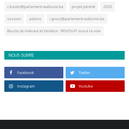
c.bastin@parlement-wallonie.be
projet périmé
2020
session
actions
i.greco@parlement-wallonie.be
Boucle du Hainaut et Ventilus : REVOLHT ouvre la voie
NOUS SUIVRE
Facebook
Twitter
Instagram
Youtube