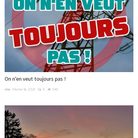
On n'en veut toujours pas !
viw
Février 16, 2021
0
543