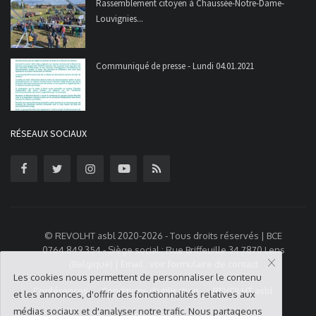
Rassemblement citoyen à Chaussée-Notre-Dame-
Louvignies...
Communiqué de presse - Lundi 04.01.2021
RÉSEAUX SOCIAUX
© REVOLHT asbl 2020-2026 - Tous droits réservés | BCE
0764.849.354 - Siège social : Rue Briffeuille 34 7870 Lens
(Belgique) | Email : voir formulaire de contact
Les cookies nous permettent de personnaliser le contenu
Conférences
Conditions d'utilisation
REVOLHT asbl
et les annonces, d'offrir des fonctionnalités relatives aux
médias sociaux et d'analyser notre trafic. Nous partageons