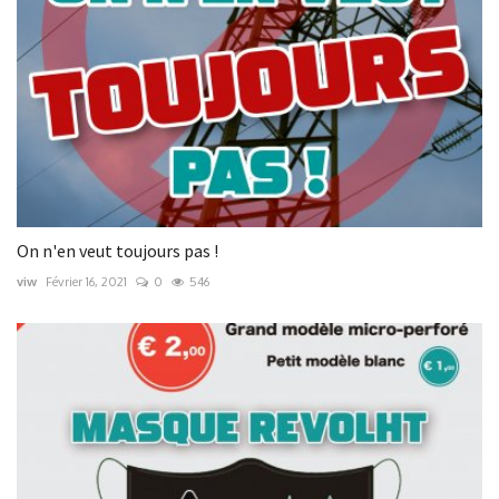
On n'en veut toujours pas !
viw
Février 16, 2021
0
546