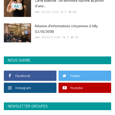
Carte blanche - Un territoire sacrifié au profit
d’une...
viw
Avril 16, 2026
0
626
Réunion d'informations citoyennes à Silly
(11/02/2026)
viw
Février 11, 2026
0
315
NOUS SUIVRE
Facebook
Twitter
Instagram
Youtube
NEWSLETTER GROUPES