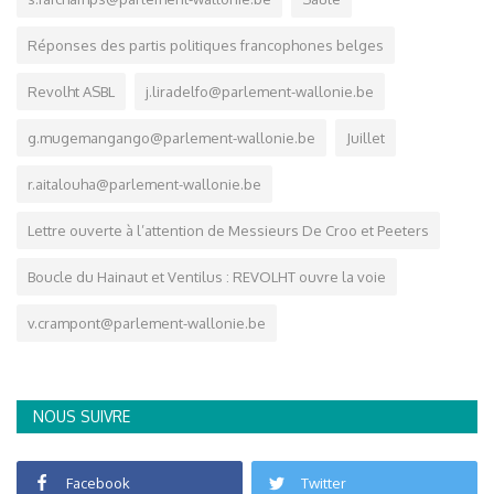
Réponses des partis politiques francophones belges
Revolht ASBL
j.liradelfo@parlement-wallonie.be
g.mugemangango@parlement-wallonie.be
Juillet
r.aitalouha@parlement-wallonie.be
Lettre ouverte à l’attention de Messieurs De Croo et Peeters
Boucle du Hainaut et Ventilus : REVOLHT ouvre la voie
v.crampont@parlement-wallonie.be
NOUS SUIVRE
Facebook
Twitter