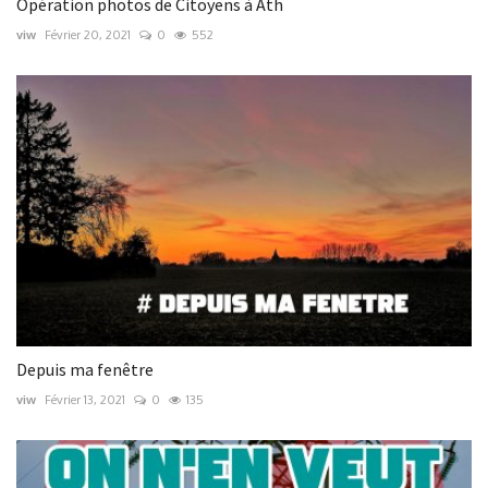
Opération photos de Citoyens à Ath
viw
Février 20, 2021
0
552
Depuis ma fenêtre
viw
Février 13, 2021
0
135