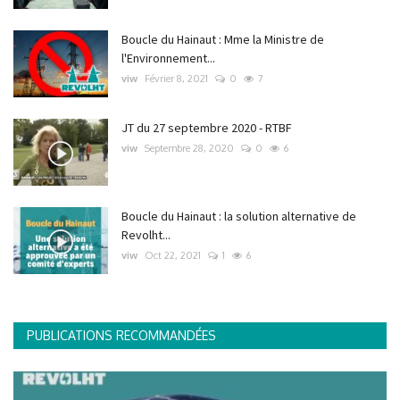
Boucle du Hainaut : Mme la Ministre de
l'Environnement...
viw
Février 8, 2021
0
7
JT du 27 septembre 2020 - RTBF
viw
Septembre 28, 2020
0
6
Boucle du Hainaut : la solution alternative de
Revolht...
viw
Oct 22, 2021
1
6
PUBLICATIONS RECOMMANDÉES