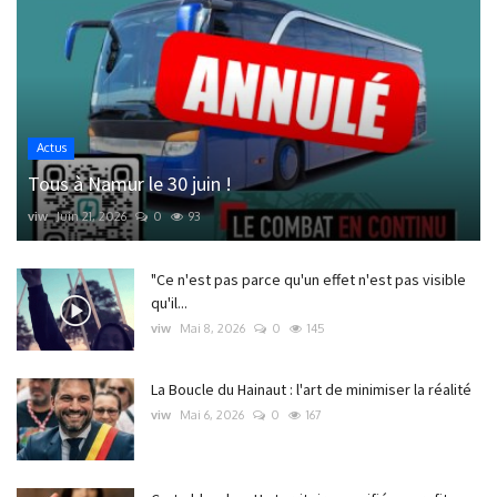
Actus
Tous à Namur le 30 juin !
viw
Juin 21, 2026
0
93
"Ce n'est pas parce qu'un effet n'est pas visible
qu'il...
viw
Mai 8, 2026
0
145
La Boucle du Hainaut : l'art de minimiser la réalité
viw
Mai 6, 2026
0
167