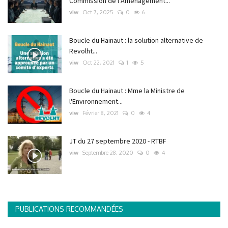
Commission de l’Aménagement...
viw
Oct 7, 2025
0
6
Boucle du Hainaut : la solution alternative de
Revolht...
viw
Oct 22, 2021
1
5
Boucle du Hainaut : Mme la Ministre de
l'Environnement...
viw
Février 8, 2021
0
4
JT du 27 septembre 2020 - RTBF
viw
Septembre 28, 2020
0
4
PUBLICATIONS RECOMMANDÉES