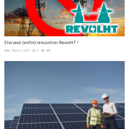
Elia veut (enfin) rencontrer RevolHT !
viw
Mars 2, 2021
0
369