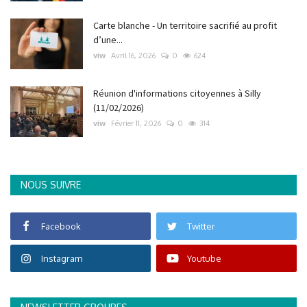
Carte blanche - Un territoire sacrifié au profit
d’une...
viw
Avril 16, 2026
0
624
Réunion d'informations citoyennes à Silly
(11/02/2026)
viw
Février 11, 2026
0
314
NOUS SUIVRE
Facebook
Twitter
Instagram
Youtube