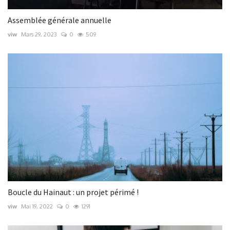
Assemblée générale annuelle
viw
Mars 29, 2023
0
509
Boucle du Hainaut : un projet périmé !
viw
Mai 19, 2022
0
1291