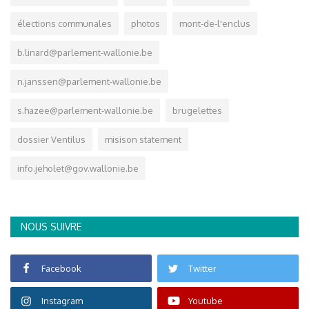
élections communales
photos
mont-de-l'enclus
b.linard@parlement-wallonie.be
n.janssen@parlement-wallonie.be
s.hazee@parlement-wallonie.be
brugelettes
dossier Ventilus
misison statement
info.jeholet@gov.wallonie.be
NOUS SUIVRE
Facebook
Twitter
Instagram
Youtube