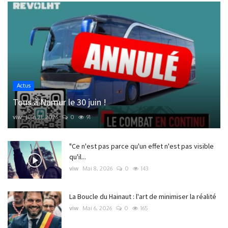
Actus
Tous à Namur le 30 juin !
viw
Juin 21, 2026
0
91
"Ce n'est pas parce qu'un effet n'est pas visible
qu'il...
viw
Mai 8, 2026
0
143
La Boucle du Hainaut : l'art de minimiser la réalité
viw
Mai 6, 2026
0
165