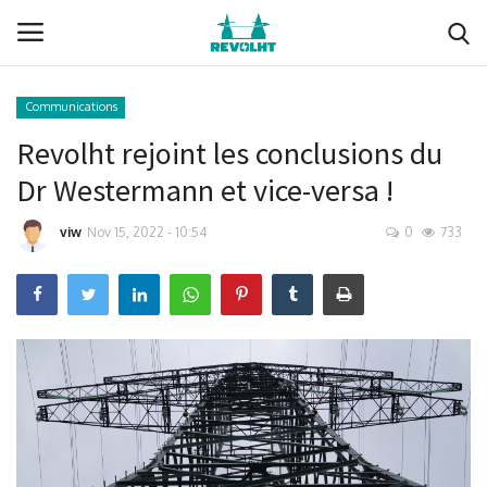
Communications
Revolht rejoint les conclusions du
Revolht
Dr Westermann et vice-versa !
Boucle du Hainaut
viw
Nov 15, 2022 - 10:54
0
733
Documents (membres)
Ils nous soutiennent
Media
Nous soutenir
Membres