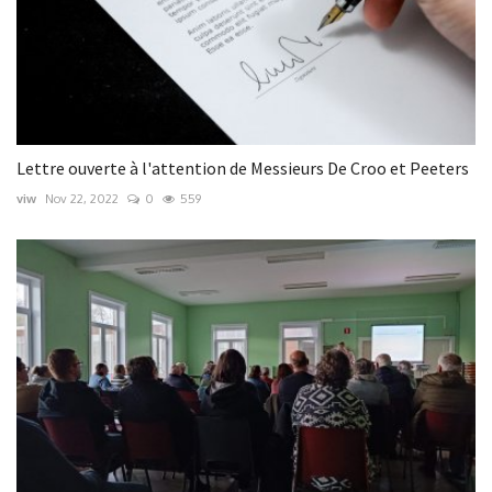
Lettre ouverte à l'attention de Messieurs De Croo et Peeters
viw
Nov 22, 2022
0
559