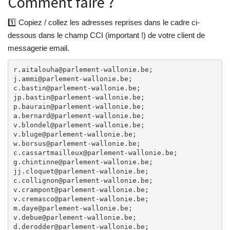
Comment faire ?
1️⃣ Copiez / collez les adresses reprises dans le cadre ci-
dessous dans le champ
CCI
(important !) de votre client de
messagerie email.
r.aitalouha@parlement-wallonie.be; 

j.ammi@parlement-wallonie.be; 

c.bastin@parlement-wallonie.be; 

jp.bastin@parlement-wallonie.be; 

p.baurain@parlement-wallonie.be; 

a.bernard@parlement-wallonie.be; 

v.blondel@parlement-wallonie.be; 

v.bluge@parlement-wallonie.be; 

w.borsus@parlement-wallonie.be; 

c.cassartmailleux@parlement-wallonie.be; 

g.chintinne@parlement-wallonie.be; 

jj.cloquet@parlement-wallonie.be; 

c.collignon@parlement-wallonie.be; 

v.crampont@parlement-wallonie.be; 

v.cremasco@parlement-wallonie.be; 

m.daye@parlement-wallonie.be; 

v.debue@parlement-wallonie.be; 

d.derodder@parlement-wallonie.be; 
