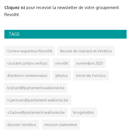
Cliquez ici
pour recevoir la newsletter de votre groupement
Revolht
TAGS
Contre-expertise Revolht
Boucle du Hainaut et Ventilus
courant continu enfoui
revolht
novembre 2021
élections communales
photos
mont-de-l'enclus
b.linard@parlement-wallonie.be
n.janssen@parlement-wallonie.be
s.hazee@parlement-wallonie.be
brugelettes
dossier Ventilus
misison statement