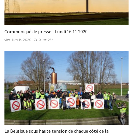
Communiqué de presse - Lundi 16.11.2020
viw
Nov 16, 2020
0
284
La Belgique sous haute tension de chaque côté de la