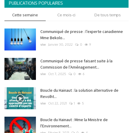
PUBLICATIONS POPULAIRES
Cette semaine
Ce mois-ci
De tous temps
Communiqué de presse : l’experte canadienne
Mme Bekolo...
viw
Janvier 30, 2022
0
9
Communiqué de presse faisant suite à la
Commission de l’Aménagement...
viw
Oct 7, 2025
0
6
Boucle du Hainaut : la solution alternative de
Revolht...
viw
Oct 22, 2021
1
5
Boucle du Hainaut : Mme la Ministre de
l'Environnement...
viw
Février 8, 2021
0
4