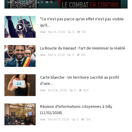
viw
Juin 21, 2026
0
91
"Ce n'est pas parce qu'un effet n'est pas visible
qu'il...
viw
Mai 8, 2026
0
143
La Boucle du Hainaut : l'art de minimiser la réalité
viw
Mai 6, 2026
0
165
Carte blanche - Un territoire sacrifié au profit
d’une...
viw
Avril 16, 2026
0
624
Réunion d'informations citoyennes à Silly
(11/02/2026)
viw
Février 11, 2026
0
314